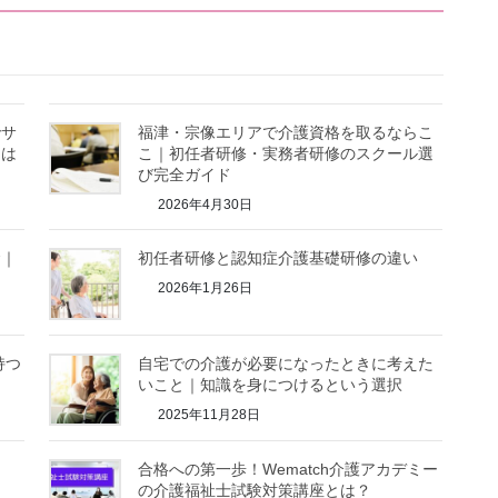
でサ
福津・宗像エリアで介護資格を取るならこ
とは
こ｜初任者研修・実務者研修のスクール選
び完全ガイド
2026年4月30日
金｜
初任者研修と認知症介護基礎研修の違い
2026年1月26日
持つ
自宅での介護が必要になったときに考えた
いこと｜知識を身につけるという選択
2025年11月28日
合格への第一歩！Wematch介護アカデミー
の介護福祉士試験対策講座とは？