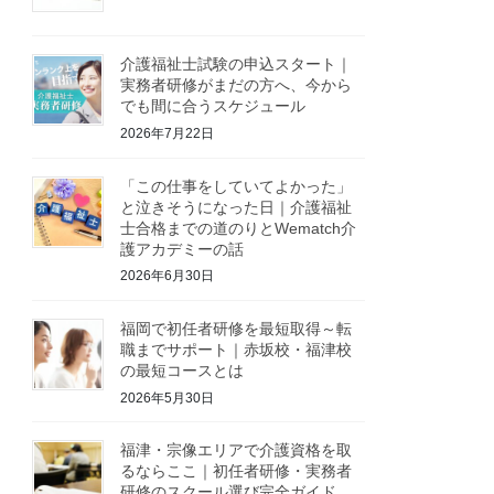
介護福祉士試験の申込スタート｜
実務者研修がまだの方へ、今から
でも間に合うスケジュール
2026年7月22日
「この仕事をしていてよかった」
と泣きそうになった日｜介護福祉
士合格までの道のりとWematch介
護アカデミーの話
2026年6月30日
福岡で初任者研修を最短取得～転
職までサポート｜赤坂校・福津校
の最短コースとは
2026年5月30日
福津・宗像エリアで介護資格を取
るならここ｜初任者研修・実務者
研修のスクール選び完全ガイド