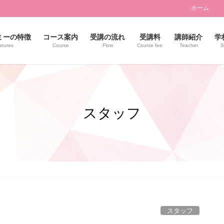
ホーム
ミーの特徴
コース案内
受講の流れ
受講料
講師紹介
学
atures
Course
Flow
Course fee
Teacher
S
スタッフ
スタッフ