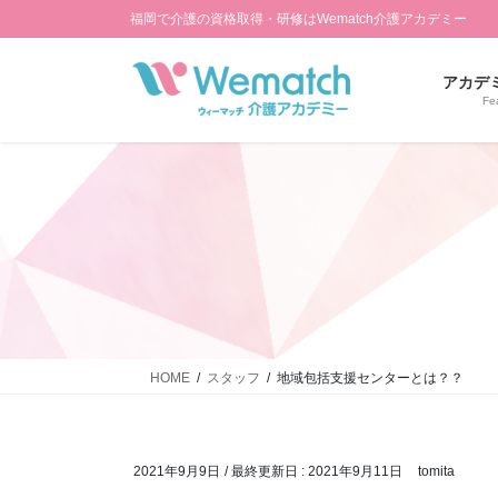
コ
ナ
福岡で介護の資格取得・研修はWematch介護アカデミー
ン
ビ
テ
ゲ
アカデ
ン
ー
Fe
ツ
シ
に
ョ
移
ン
動
に
移
動
HOME
スタッフ
地域包括支援センターとは？？
2021年9月9日
/ 最終更新日 :
2021年9月11日
tomita