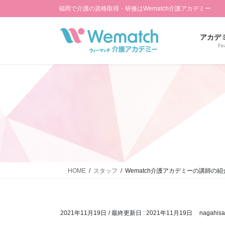
コ
ナ
福岡で介護の資格取得・研修はWematch介護アカデミー
ン
ビ
テ
ゲ
アカデ
ン
ー
Fe
ツ
シ
に
ョ
移
ン
動
に
移
動
HOME
スタッフ
Wematch介護アカデミーの講師の紹介
2021年11月19日
/ 最終更新日 :
2021年11月19日
nagahisa