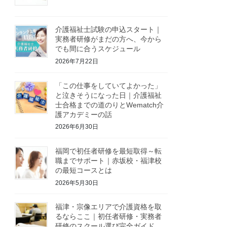
介護福祉士試験の申込スタート｜
実務者研修がまだの方へ、今から
でも間に合うスケジュール
2026年7月22日
「この仕事をしていてよかった」
と泣きそうになった日｜介護福祉
士合格までの道のりとWematch介
護アカデミーの話
2026年6月30日
福岡で初任者研修を最短取得～転
職までサポート｜赤坂校・福津校
の最短コースとは
2026年5月30日
福津・宗像エリアで介護資格を取
るならここ｜初任者研修・実務者
研修のスクール選び完全ガイド