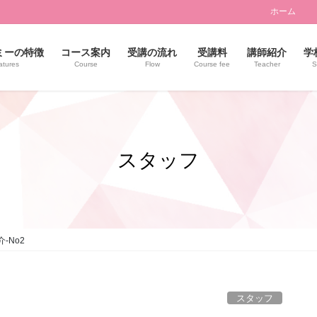
ホーム
ミーの特徴
コース案内
受講の流れ
受講料
講師紹介
学
atures
Course
Flow
Course fee
Teacher
S
スタッフ
-No2
スタッフ