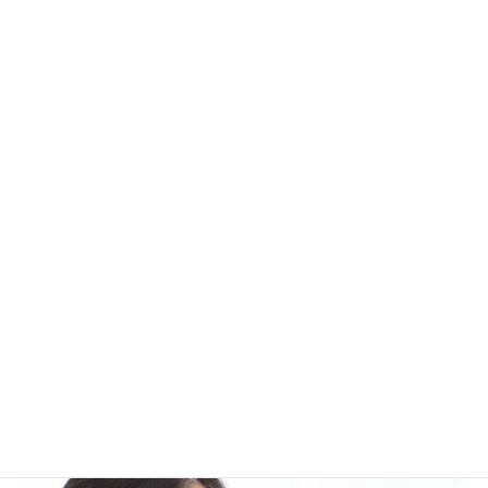
介護初任者研修
最短コース
最短14日間の短期で介護初任者研修を取得するなら「最短コー
ス」がおすすめ！
最短コース詳細