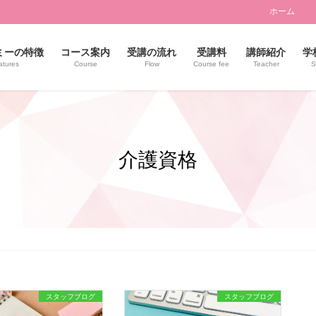
ホーム
ミーの特徴
コース案内
受講の流れ
受講料
講師紹介
学
atures
Course
Flow
Course fee
Teacher
S
介護資格
スタッフブログ
スタッフブログ