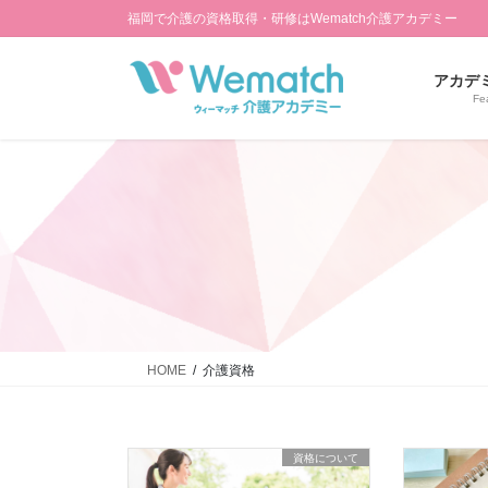
コ
ナ
福岡で介護の資格取得・研修はWematch介護アカデミー
ン
ビ
テ
ゲ
アカデ
ン
ー
Fe
ツ
シ
に
ョ
移
ン
動
に
移
動
HOME
介護資格
資格について