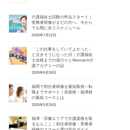
介護福祉士試験の申込スタート｜
実務者研修がまだの方へ、今から
でも間に合うスケジュール
2026年7月22日
「この仕事をしていてよかった」
と泣きそうになった日｜介護福祉
士合格までの道のりとWematch介
護アカデミーの話
2026年6月30日
福岡で初任者研修を最短取得～転
職までサポート｜赤坂校・福津校
の最短コースとは
2026年5月30日
福津・宗像エリアで介護資格を取
るならここ｜初任者研修・実務者
研修のスクール選び完全ガイド