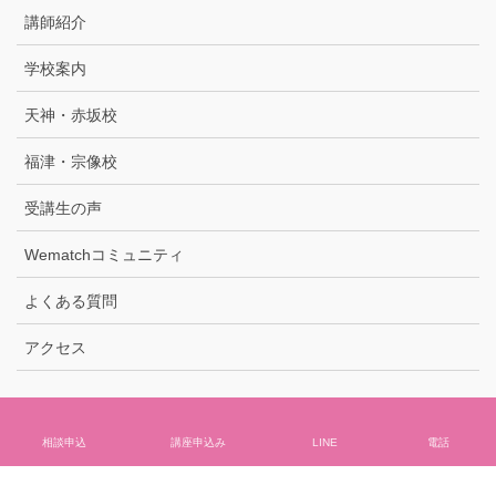
講師紹介
学校案内
天神・赤坂校
福津・宗像校
受講生の声
Wematchコミュニティ
よくある質問
アクセス
相談申込
講座申込み
LINE
電話
Copyright © 福岡で介護の資格取得・研修はWematch介護アカデミー All