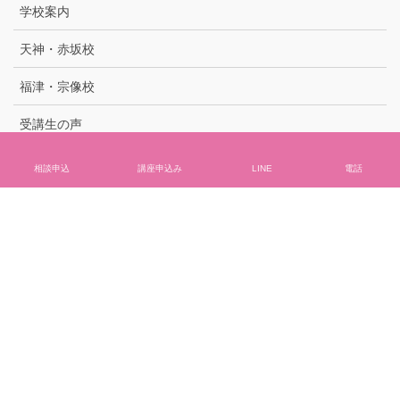
学校案内
天神・赤坂校
福津・宗像校
受講生の声
Wematchコミュニティ
相談申込
講座申込み
LINE
電話
よくある質問
アクセス
Copyright © 福岡で介護の資格取得・研修はWematch介護アカデミー All
Rights Reserved.