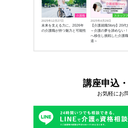
介護職
スタッフ
2025年12月27日
2025年4月29日
未来を支える力に。2026年
【介護就職Story】20
の介護職が持つ魅力と可能性
～介護の夢を諦めない
へ移住し挑戦した介護
道～
講座申込
お気軽にお