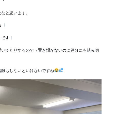
・・
たなと思います。
ね
うです
置いてたりするので（置き場がないのに処分にも踏み切
捨離もしないといけないですね