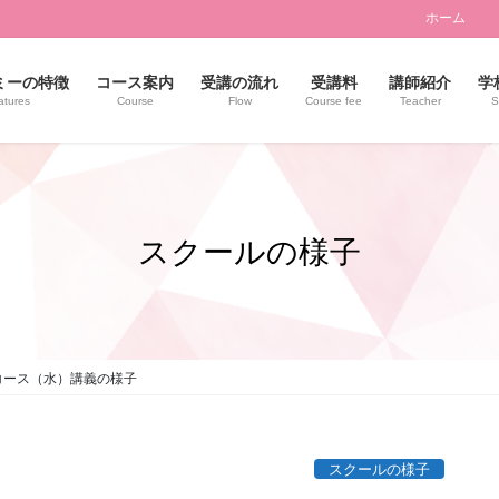
ホーム
ミーの特徴
コース案内
受講の流れ
受講料
講師紹介
学
atures
Course
Flow
Course fee
Teacher
S
スクールの様子
コース（水）講義の様子
スクールの様子