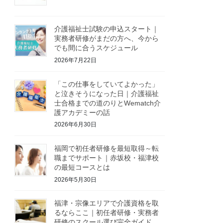
介護福祉士試験の申込スタート｜
実務者研修がまだの方へ、今から
でも間に合うスケジュール
2026年7月22日
「この仕事をしていてよかった」
と泣きそうになった日｜介護福祉
士合格までの道のりとWematch介
護アカデミーの話
2026年6月30日
福岡で初任者研修を最短取得～転
職までサポート｜赤坂校・福津校
の最短コースとは
2026年5月30日
福津・宗像エリアで介護資格を取
るならここ｜初任者研修・実務者
研修のスクール選び完全ガイド