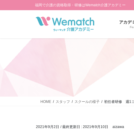
コ
ナ
福岡で介護の資格取得・研修はWematch介護アカデミー
ン
ビ
テ
ゲ
アカデ
ン
ー
Fe
ツ
シ
に
ョ
移
ン
動
に
移
動
HOME
スタッフ
スクールの様子
初任者研修 週1
2021年9月2日
/ 最終更新日 :
2021年9月10日
aizawa